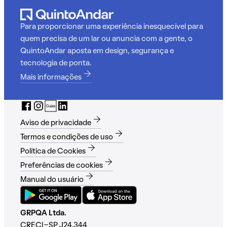
Para proporcionar uma experiência inesquecível para
quem precisa de um lar ou anuncia com a gente, o
QuintoAndar aposta em design, segurança e
tecnologia de ponta.
Mais informações
Aviso de privacidade
Termos e condições de uso
Política de Cookies
Preferências de cookies
Manual do usuário
GRPQA Ltda.
CRECI-SP J24.344