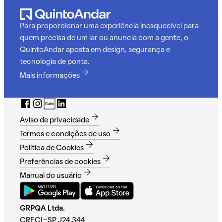
Para proporcionar uma experiência inesquecível para
quem precisa de um lar ou anuncia com a gente, o
QuintoAndar aposta em design, segurança e
tecnologia de ponta.
Mais informações
Aviso de privacidade
Termos e condições de uso
Política de Cookies
Preferências de cookies
Manual do usuário
GRPQA Ltda.
CRECI-SP J24.344