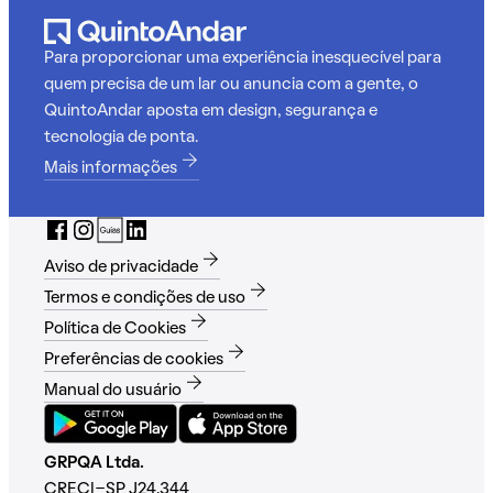
Para proporcionar uma experiência inesquecível para
quem precisa de um lar ou anuncia com a gente, o
QuintoAndar aposta em design, segurança e
tecnologia de ponta.
Mais informações
Aviso de privacidade
Termos e condições de uso
Política de Cookies
Preferências de cookies
Manual do usuário
GRPQA Ltda.
CRECI-SP J24.344