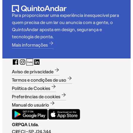
Para proporcionar uma experiência inesquecível para
quem precisa de um lar ou anuncia com a gente, o
QuintoAndar aposta em design, segurança e
tecnologia de ponta.
Mais informações
Aviso de privacidade
Termos e condições de uso
Política de Cookies
Preferências de cookies
Manual do usuário
GRPQA Ltda.
CRECI-SP J24.344