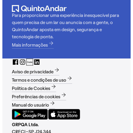
Para proporcionar uma experiência inesquecível para
quem precisa de um lar ou anuncia com a gente, o
QuintoAndar aposta em design, segurança e
tecnologia de ponta.
Mais informações
Aviso de privacidade
Termos e condições de uso
Política de Cookies
Preferências de cookies
Manual do usuário
GRPQA Ltda.
CRECI-SP J24.344