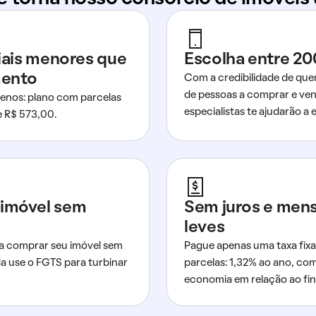
ciais menores que
Escolha entre 20
mento
Com a credibilidade de que
de pessoas a comprar e ven
nos: plano com parcelas
especialistas te ajudarão a e
de R$ 573,00.
imóvel sem
Sem juros e men
leves
a comprar seu imóvel sem
Pague apenas uma taxa fixa
da use o FGTS para turbinar
parcelas: 1,32% ao ano, co
economia em relação ao fi