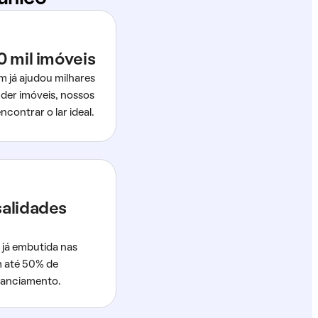
0 mil imóveis
m já ajudou milhares
der imóveis, nossos
ncontrar o lar ideal.
salidades
 já embutida nas
m até 50% de
nanciamento.