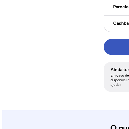
Parcela 
Cashba
Ainda te
Em caso de 
disponível 
ajudar.
O qu