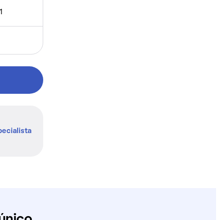
1
ecialista
único