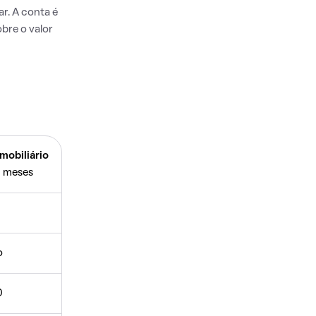
r. A conta é
bre o valor
mobiliário
 meses
o
0