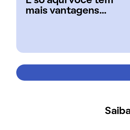
E só aqui você tem
mais vantagens...
Saiba