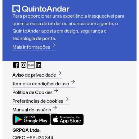
Para proporcionar uma experiência inesquecível para
quem precisa de um lar ou anuncia com a gente, o
QuintoAndar aposta em design, segurança e
tecnologia de ponta.
Mais informações
Aviso de privacidade
Termos e condições de uso
Política de Cookies
Preferências de cookies
Manual do usuário
GRPQA Ltda.
CRECI-SP J24.344