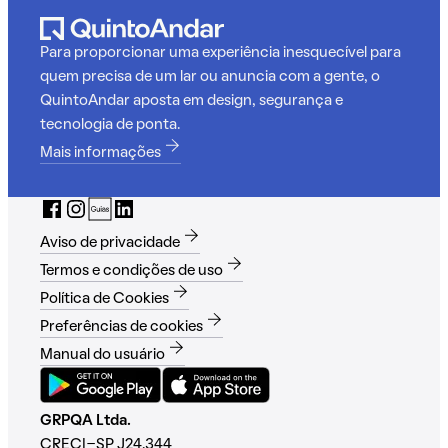
Para proporcionar uma experiência inesquecível para
quem precisa de um lar ou anuncia com a gente, o
QuintoAndar aposta em design, segurança e
tecnologia de ponta.
Mais informações
Aviso de privacidade
Termos e condições de uso
Política de Cookies
Preferências de cookies
Manual do usuário
GRPQA Ltda.
CRECI-SP J24.344