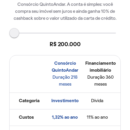
Consórcio QuintoAndar. A conta é simples: você
compra seu imóvel sem juros e ainda ganha 10% de
cashback sobre o valor utilizado da carta de crédito.
R$ 200.000
Consórcio
Financiamento
QuintoAndar
imobiliário
Duração 218
Duração 360
meses
meses
Categoria
Investimento
Dívida
Custos
1,32% ao ano
11% ao ano