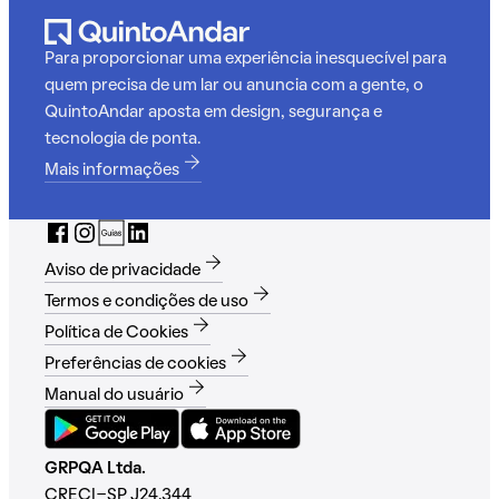
Para proporcionar uma experiência inesquecível para
quem precisa de um lar ou anuncia com a gente, o
QuintoAndar aposta em design, segurança e
tecnologia de ponta.
Mais informações
Aviso de privacidade
Termos e condições de uso
Política de Cookies
Preferências de cookies
Manual do usuário
GRPQA Ltda.
CRECI-SP J24.344