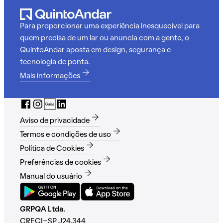
Para proporcionar uma experiência inesquecível para
quem precisa de um lar ou anuncia com a gente, o
QuintoAndar aposta em design, segurança e
tecnologia de ponta.
Mais informações
Aviso de privacidade
Termos e condições de uso
Política de Cookies
Preferências de cookies
Manual do usuário
GRPQA Ltda.
CRECI-SP J24.344