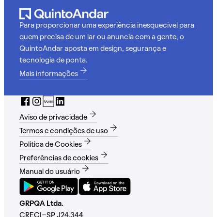
Para proporcionar uma experiência inesquecível para
quem precisa de um lar ou anuncia com a gente, o
QuintoAndar aposta em design, segurança e
tecnologia de ponta.
Mais informações
Aviso de privacidade
Termos e condições de uso
Política de Cookies
Preferências de cookies
Manual do usuário
GRPQA Ltda.
CRECI-SP J24.344