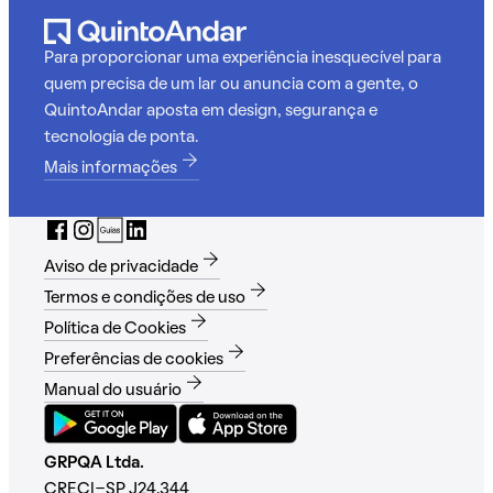
Para proporcionar uma experiência inesquecível para
quem precisa de um lar ou anuncia com a gente, o
QuintoAndar aposta em design, segurança e
tecnologia de ponta.
Mais informações
Aviso de privacidade
Termos e condições de uso
Política de Cookies
Preferências de cookies
Manual do usuário
GRPQA Ltda.
CRECI-SP J24.344