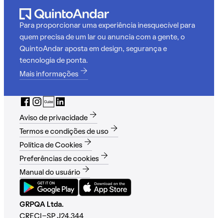
Para proporcionar uma experiência inesquecível para
quem precisa de um lar ou anuncia com a gente, o
QuintoAndar aposta em design, segurança e
tecnologia de ponta.
Mais informações
Aviso de privacidade
Termos e condições de uso
Política de Cookies
Preferências de cookies
Manual do usuário
GRPQA Ltda.
CRECI-SP J24.344