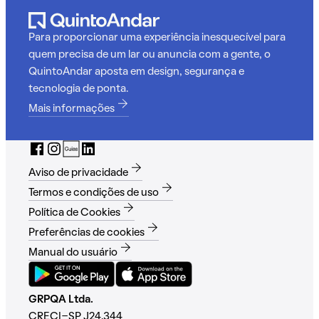
Para proporcionar uma experiência inesquecível para
quem precisa de um lar ou anuncia com a gente, o
QuintoAndar aposta em design, segurança e
tecnologia de ponta.
Mais informações
Aviso de privacidade
Termos e condições de uso
Política de Cookies
Preferências de cookies
Manual do usuário
GRPQA Ltda.
CRECI-SP J24.344