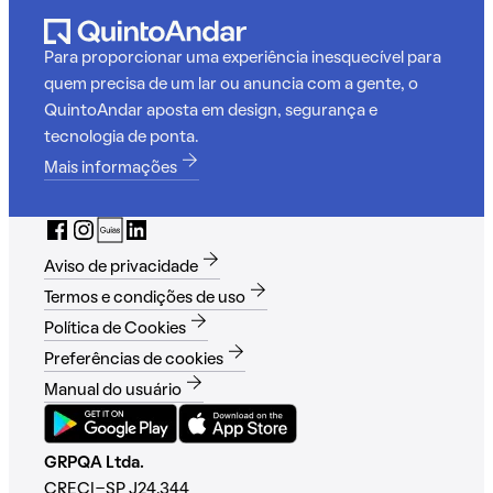
Para proporcionar uma experiência inesquecível para
quem precisa de um lar ou anuncia com a gente, o
QuintoAndar aposta em design, segurança e
tecnologia de ponta.
Mais informações
Aviso de privacidade
Termos e condições de uso
Política de Cookies
Preferências de cookies
Manual do usuário
GRPQA Ltda.
CRECI-SP J24.344