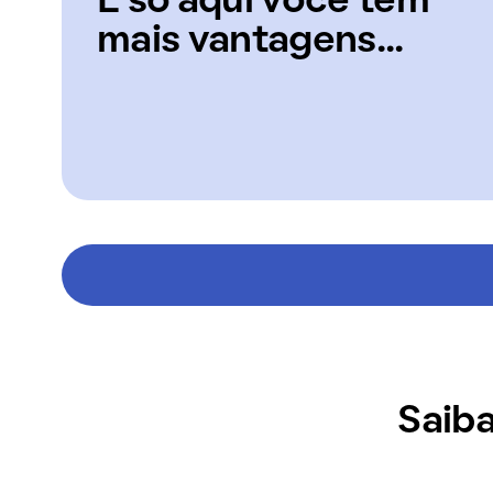
E só aqui você tem
mais vantagens...
Saiba