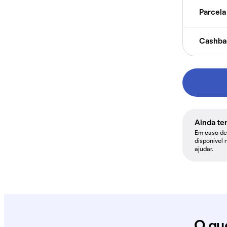
Parcela 
Cashba
Ainda te
Em caso de 
disponível 
ajudar.
O qu