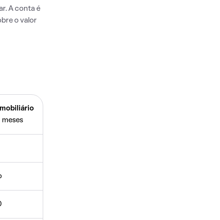
r. A conta é
bre o valor
mobiliário
 meses
o
0