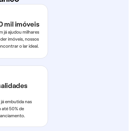
0 mil imóveis
m já ajudou milhares
der imóveis, nossos
ncontrar o lar ideal.
salidades
 já embutida nas
m até 50% de
nanciamento.