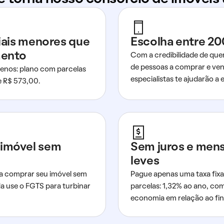
ciais menores que
Escolha entre 20
mento
Com a credibilidade de que
de pessoas a comprar e ven
nos: plano com parcelas
especialistas te ajudarão a e
de R$ 573,00.
imóvel sem
Sem juros e men
leves
a comprar seu imóvel sem
Pague apenas uma taxa fixa
da use o FGTS para turbinar
parcelas: 1,32% ao ano, co
economia em relação ao fi