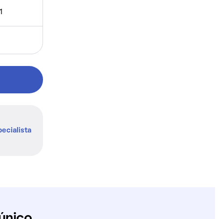
1
ecialista
único