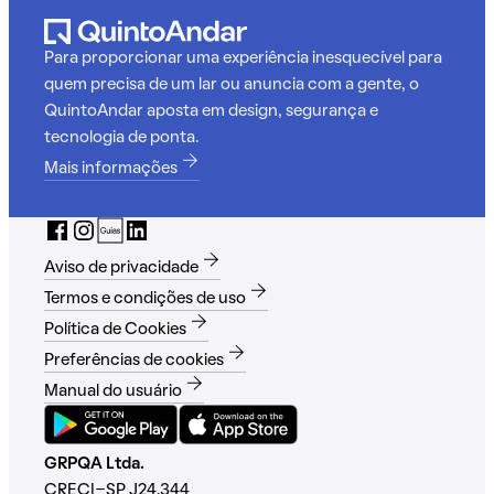
Para proporcionar uma experiência inesquecível para
quem precisa de um lar ou anuncia com a gente, o
QuintoAndar aposta em design, segurança e
tecnologia de ponta.
Mais informações
Aviso de privacidade
Termos e condições de uso
Política de Cookies
Preferências de cookies
Manual do usuário
GRPQA Ltda.
CRECI-SP J24.344