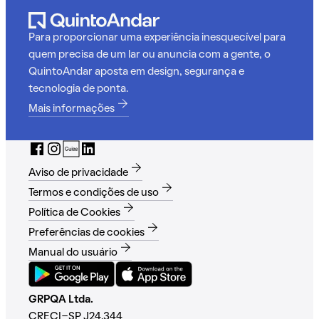
Para proporcionar uma experiência inesquecível para
quem precisa de um lar ou anuncia com a gente, o
QuintoAndar aposta em design, segurança e
tecnologia de ponta.
Mais informações
Aviso de privacidade
Termos e condições de uso
Política de Cookies
Preferências de cookies
Manual do usuário
GRPQA Ltda.
CRECI-SP J24.344