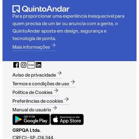
Para proporcionar uma experiência inesquecível para
quem precisa de um lar ou anuncia com a gente, o
QuintoAndar aposta em design, segurança e
tecnologia de ponta.
Mais informações
Aviso de privacidade
Termos e condições de uso
Política de Cookies
Preferências de cookies
Manual do usuário
GRPQA Ltda.
CRECI-SP J24.344