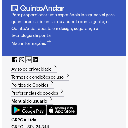
Para proporcionar uma experiência inesquecível para
quem precisa de um lar ou anuncia com a gente, o
QuintoAndar aposta em design, segurança e
tecnologia de ponta.
Mais informações
Aviso de privacidade
Termos e condições de uso
Política de Cookies
Preferências de cookies
Manual do usuário
GRPQA Ltda.
CRECI-SP J24.344