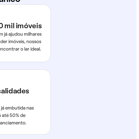
0 mil imóveis
m já ajudou milhares
der imóveis, nossos
ncontrar o lar ideal.
salidades
 já embutida nas
m até 50% de
nanciamento.