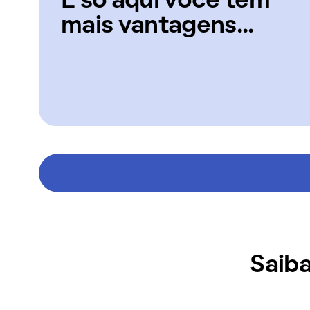
E só aqui você tem
mais vantagens...
Saiba