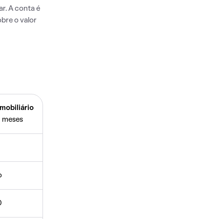
r. A conta é
bre o valor
mobiliário
 meses
o
0