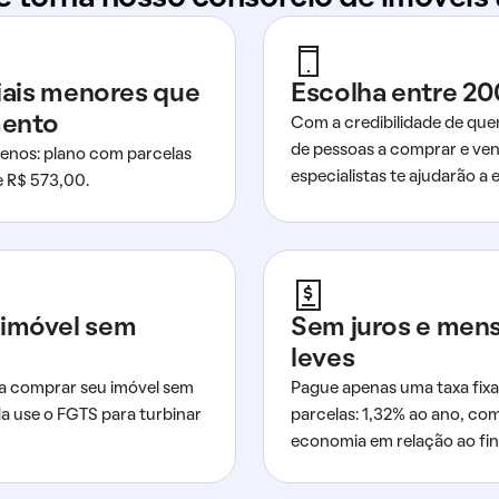
ciais menores que
Escolha entre 20
mento
Com a credibilidade de que
de pessoas a comprar e ven
nos: plano com parcelas
especialistas te ajudarão a e
de R$ 573,00.
imóvel sem
Sem juros e men
leves
a comprar seu imóvel sem
Pague apenas uma taxa fixa
da use o FGTS para turbinar
parcelas: 1,32% ao ano, co
economia em relação ao fi