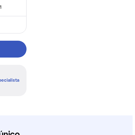
1
ecialista
único