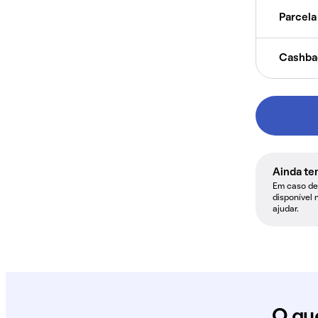
Parcela 
Cashba
Ainda te
Em caso de 
disponível 
ajudar.
O qu