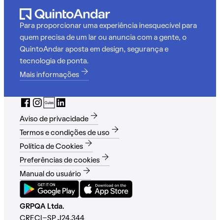
Para proporcionar uma experiência inesquecível para
quem precisa de um lar ou anuncia com a gente, o
QuintoAndar aposta em design, segurança e
tecnologia de ponta.
Mais informações
Aviso de privacidade
Termos e condições de uso
Política de Cookies
Preferências de cookies
Manual do usuário
GRPQA Ltda.
CRECI-SP J24.344