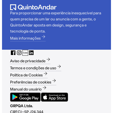
Para proporcionar uma experiência inesquecível para
quem precisa de um lar ou anuncia com a gente, o
QuintoAndar aposta em design, segurança e
tecnologia de ponta.
Mais informações
Aviso de privacidade
Termos e condições de uso
Política de Cookies
Preferências de cookies
Manual do usuário
GRPQA Ltda.
CRECI-SP J24.344