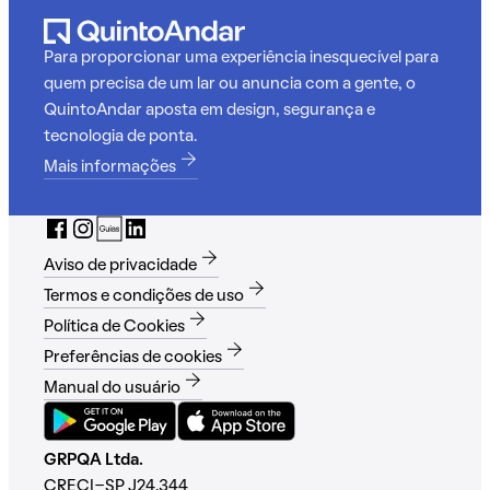
Para proporcionar uma experiência inesquecível para
quem precisa de um lar ou anuncia com a gente, o
QuintoAndar aposta em design, segurança e
tecnologia de ponta.
Mais informações
Aviso de privacidade
Termos e condições de uso
Política de Cookies
Preferências de cookies
Manual do usuário
GRPQA Ltda.
CRECI-SP J24.344