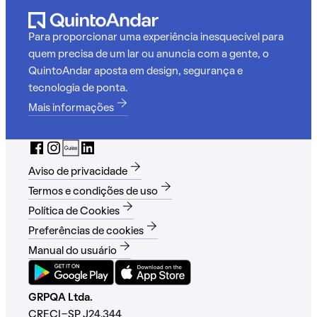
Para proporcionar uma experiência inesquecível para
quem precisa de um lar ou anuncia com a gente, o
QuintoAndar aposta em design, segurança e
tecnologia de ponta.
Mais informações
Aviso de privacidade
Termos e condições de uso
Política de Cookies
Preferências de cookies
Manual do usuário
GRPQA Ltda.
CRECI-SP J24.344