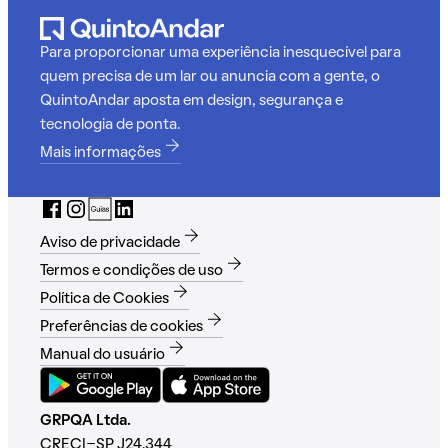
Para proporcionar uma experiência inesquecível para
quem precisa de um lar ou anuncia com a gente, o
QuintoAndar aposta em design, segurança e
tecnologia de ponta.
Mais informações
Aviso de privacidade
Termos e condições de uso
Política de Cookies
Preferências de cookies
Manual do usuário
GRPQA Ltda.
CRECI-SP J24.344