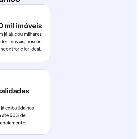
0 mil imóveis
m já ajudou milhares
der imóveis, nossos
ncontrar o lar ideal.
salidades
 já embutida nas
m até 50% de
nanciamento.