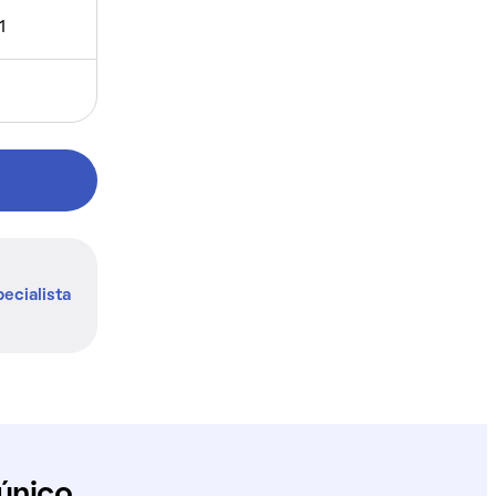
1
ecialista
único