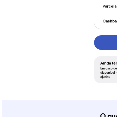
Parcela 
Cashba
Ainda te
Em caso de 
disponível 
ajudar.
O qu