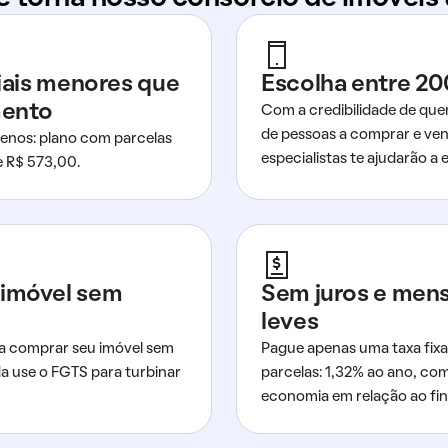
ciais menores que
Escolha entre 20
mento
Com a credibilidade de que
de pessoas a comprar e ven
nos: plano com parcelas
especialistas te ajudarão a e
de R$ 573,00.
imóvel sem
Sem juros e men
leves
a comprar seu imóvel sem
Pague apenas uma taxa fixa
da use o FGTS para turbinar
parcelas: 1,32% ao ano, co
economia em relação ao fi