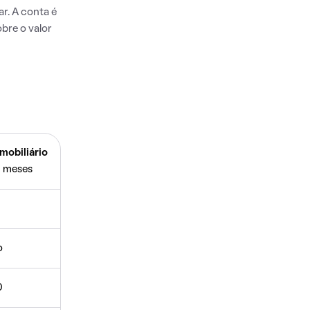
r. A conta é
bre o valor
mobiliário
 meses
o
0