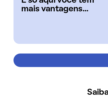
E só aqui você tem
mais vantagens...
Saiba