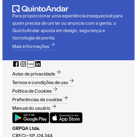
Para proporcionar uma experiência inesquecível para
quem precisa de um lar ou anuncia com a gente, o
QuintoAndar aposta em design, segurança e
tecnologia de ponta.
Mais informações
Aviso de privacidade
Termos e condições de uso
Política de Cookies
Preferências de cookies
Manual do usuário
GRPQA Ltda.
CRECI-SP J24.344