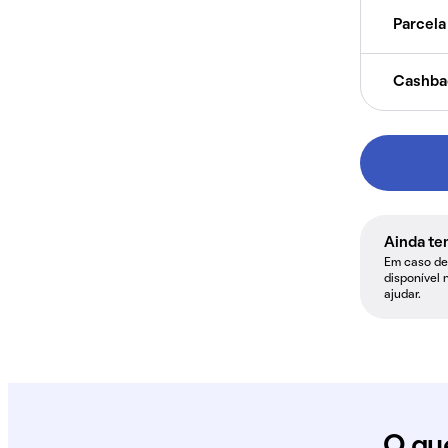
Parcela 
Cashba
Ainda te
Em caso de 
disponível 
ajudar.
O qu