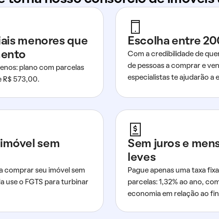
ciais menores que
Escolha entre 20
mento
Com a credibilidade de que
de pessoas a comprar e ven
nos: plano com parcelas
especialistas te ajudarão a e
de R$ 573,00.
imóvel sem
Sem juros e men
leves
a comprar seu imóvel sem
Pague apenas uma taxa fixa
da use o FGTS para turbinar
parcelas: 1,32% ao ano, co
economia em relação ao fi