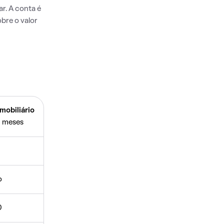
r. A conta é
bre o valor
mobiliário
 meses
o
0