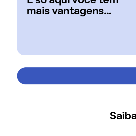
E só aqui você tem
mais vantagens...
Saiba