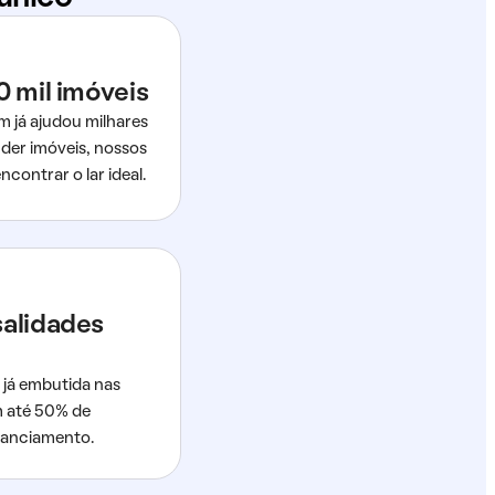
0 mil imóveis
m já ajudou milhares
der imóveis, nossos
ncontrar o lar ideal.
salidades
 já embutida nas
m até 50% de
nanciamento.