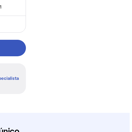
1
ecialista
único