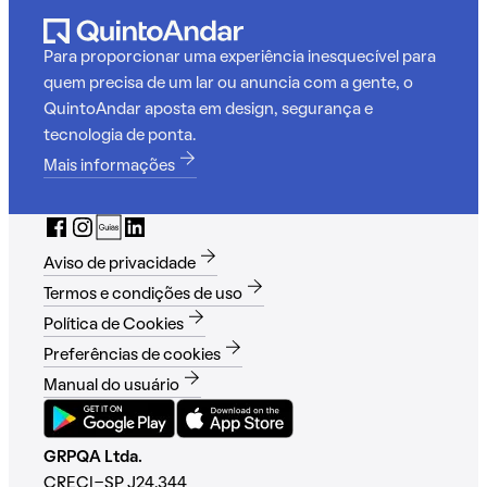
Para proporcionar uma experiência inesquecível para
quem precisa de um lar ou anuncia com a gente, o
QuintoAndar aposta em design, segurança e
tecnologia de ponta.
Mais informações
Aviso de privacidade
Termos e condições de uso
Política de Cookies
Preferências de cookies
Manual do usuário
GRPQA Ltda.
CRECI-SP J24.344