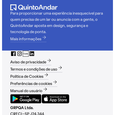
Para proporcionar uma experiência inesquecível para
quem precisa de um lar ou anuncia com a gente, o
QuintoAndar aposta em design, segurança e
tecnologia de ponta.
Mais informações
Aviso de privacidade
Termos e condições de uso
Política de Cookies
Preferências de cookies
Manual do usuário
GRPQA Ltda.
CRECI-SP J24.344