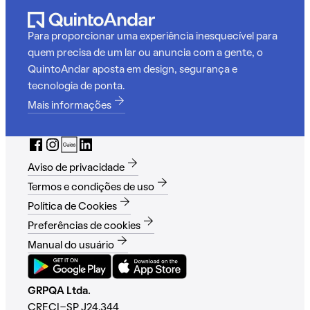
Para proporcionar uma experiência inesquecível para
quem precisa de um lar ou anuncia com a gente, o
QuintoAndar aposta em design, segurança e
tecnologia de ponta.
Mais informações
Aviso de privacidade
Termos e condições de uso
Política de Cookies
Preferências de cookies
Manual do usuário
GRPQA Ltda.
CRECI-SP J24.344