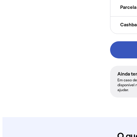
Parcela 
Cashba
Ainda te
Em caso de 
disponível 
ajudar.
O qu