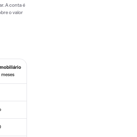
r. A conta é
bre o valor
mobiliário
 meses
o
0