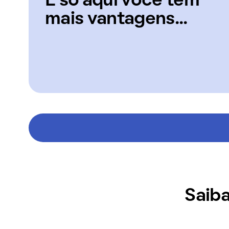
E só aqui você tem
mais vantagens...
Saiba