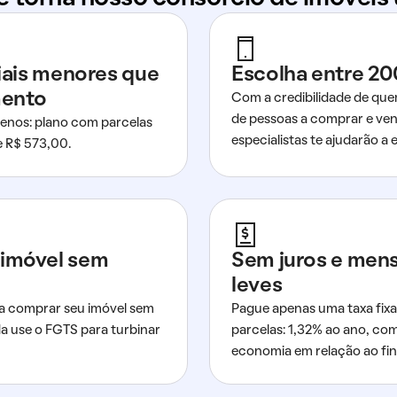
ciais menores que
Escolha entre 20
mento
Com a credibilidade de que
de pessoas a comprar e ven
nos: plano com parcelas
especialistas te ajudarão a e
de R$ 573,00.
imóvel sem
Sem juros e men
leves
a comprar seu imóvel sem
Pague apenas uma taxa fixa
da use o FGTS para turbinar
parcelas: 1,32% ao ano, co
economia em relação ao fi