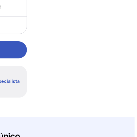
1
ecialista
único