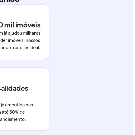
0 mil imóveis
m já ajudou milhares
der imóveis, nossos
ncontrar o lar ideal.
salidades
 já embutida nas
m até 50% de
nanciamento.