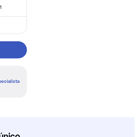
1
ecialista
único