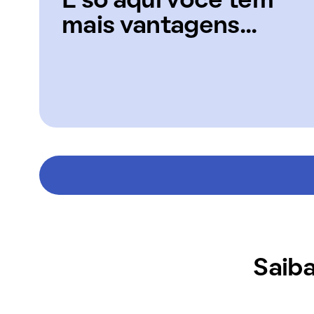
E só aqui você tem
mais vantagens...
Saiba