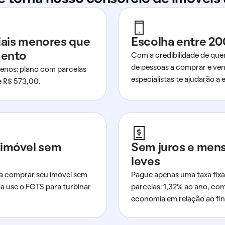
ciais menores que
Escolha entre 20
mento
Com a credibilidade de que
de pessoas a comprar e ven
nos: plano com parcelas
especialistas te ajudarão a e
de R$ 573,00.
imóvel sem
Sem juros e men
leves
a comprar seu imóvel sem
Pague apenas uma taxa fixa
da use o FGTS para turbinar
parcelas: 1,32% ao ano, co
economia em relação ao fi