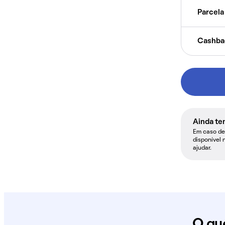
Parcela 
Cashba
Ainda te
Em caso de 
disponível 
ajudar.
O qu