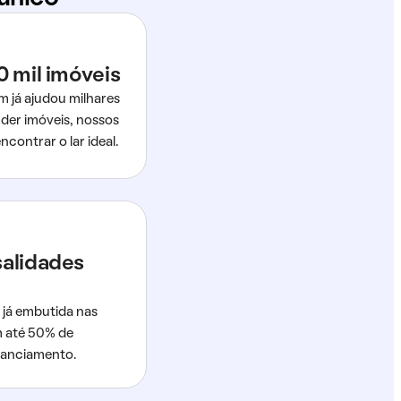
0 mil imóveis
m já ajudou milhares
der imóveis, nossos
ncontrar o lar ideal.
salidades
 já embutida nas
m até 50% de
nanciamento.