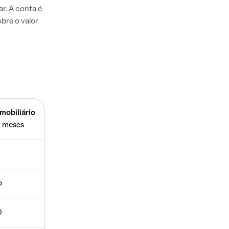
r. A conta é
bre o valor
mobiliário
 meses
o
0