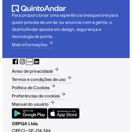
Para proporcionar uma experiência inesquecível para
quem precisa de um lar ou anuncia com a gente, o
QuintoAndar aposta em design, segurança e
tecnologia de ponta.
Mais informações
Aviso de privacidade
Termos e condições de uso
Política de Cookies
Preferências de cookies
Manual do usuário
GRPQA Ltda.
CRECI-SP J24.344