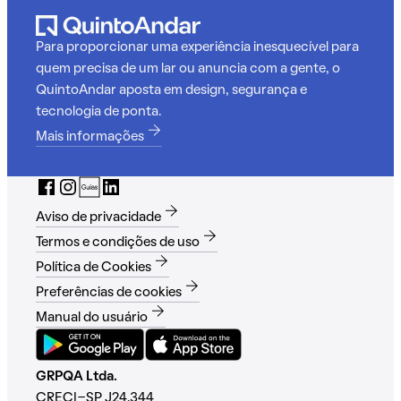
Para proporcionar uma experiência inesquecível para
quem precisa de um lar ou anuncia com a gente, o
QuintoAndar aposta em design, segurança e
tecnologia de ponta.
Mais informações
Aviso de privacidade
Termos e condições de uso
Política de Cookies
Preferências de cookies
Manual do usuário
GRPQA Ltda.
CRECI-SP J24.344