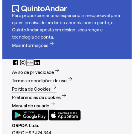
Para proporcionar uma experiência inesquecível para
quem precisa de um lar ou anuncia com a gente, o
QuintoAndar aposta em design, segurança e
tecnologia de ponta.
Mais informações
Aviso de privacidade
Termos e condições de uso
Política de Cookies
Preferências de cookies
Manual do usuário
GRPQA Ltda.
CRECI-SP J24.344