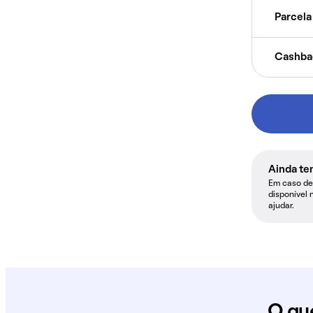
Parcela 
Cashba
Ainda te
Em caso de 
disponível 
ajudar.
O qu