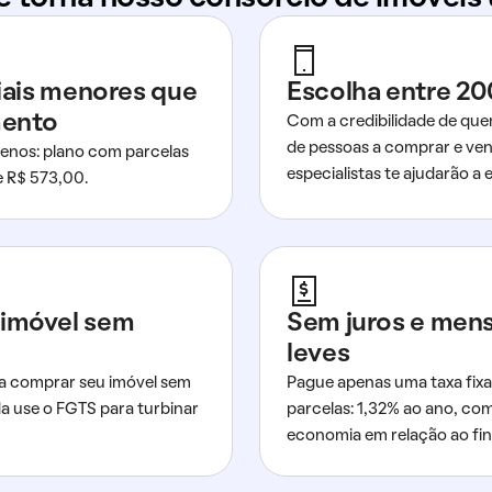
ciais menores que
Escolha entre 20
mento
Com a credibilidade de que
de pessoas a comprar e ven
nos: plano com parcelas
especialistas te ajudarão a e
de R$ 573,00.
imóvel sem
Sem juros e men
leves
a comprar seu imóvel sem
Pague apenas uma taxa fixa
da use o FGTS para turbinar
parcelas: 1,32% ao ano, co
economia em relação ao fi