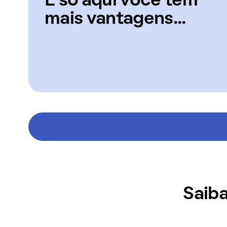
E só aqui você tem
mais vantagens...
Saiba