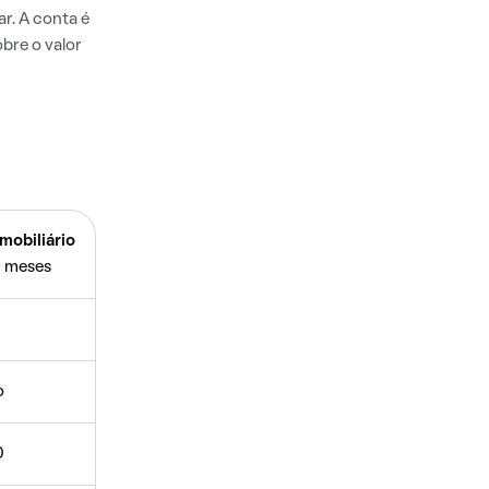
r. A conta é
bre o valor
mobiliário
 meses
o
0