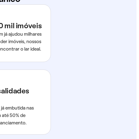
0 mil imóveis
m já ajudou milhares
der imóveis, nossos
ncontrar o lar ideal.
salidades
 já embutida nas
m até 50% de
nanciamento.