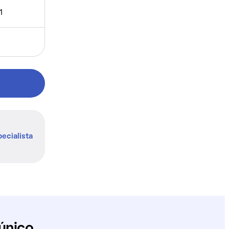
1
ecialista
único