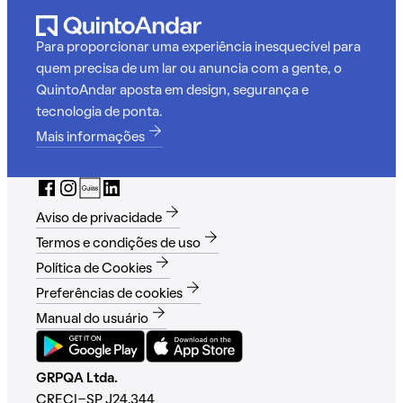
Para proporcionar uma experiência inesquecível para
quem precisa de um lar ou anuncia com a gente, o
QuintoAndar aposta em design, segurança e
tecnologia de ponta.
Mais informações
Aviso de privacidade
Termos e condições de uso
Política de Cookies
Preferências de cookies
Manual do usuário
GRPQA Ltda.
CRECI-SP J24.344