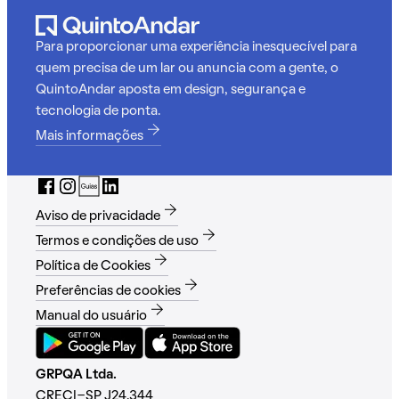
Para proporcionar uma experiência inesquecível para
quem precisa de um lar ou anuncia com a gente, o
QuintoAndar aposta em design, segurança e
tecnologia de ponta.
Mais informações
Aviso de privacidade
Termos e condições de uso
Política de Cookies
Preferências de cookies
Manual do usuário
GRPQA Ltda.
CRECI-SP J24.344