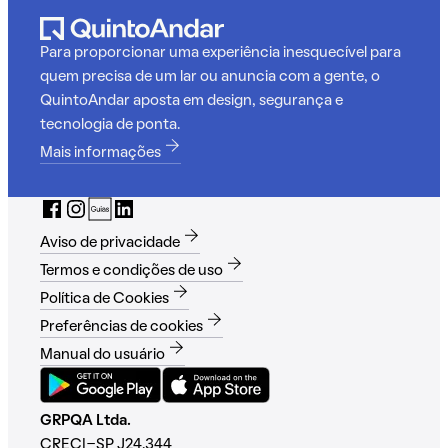
Para proporcionar uma experiência inesquecível para
quem precisa de um lar ou anuncia com a gente, o
QuintoAndar aposta em design, segurança e
tecnologia de ponta.
Mais informações
Aviso de privacidade
Termos e condições de uso
Política de Cookies
Preferências de cookies
Manual do usuário
GRPQA Ltda.
CRECI-SP J24.344