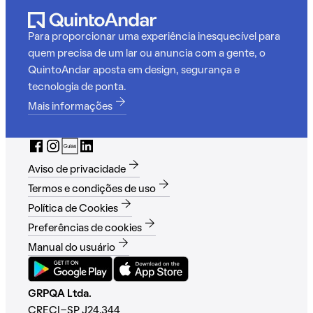
Para proporcionar uma experiência inesquecível para
quem precisa de um lar ou anuncia com a gente, o
QuintoAndar aposta em design, segurança e
tecnologia de ponta.
Mais informações
Aviso de privacidade
Termos e condições de uso
Política de Cookies
Preferências de cookies
Manual do usuário
GRPQA Ltda.
CRECI-SP J24.344