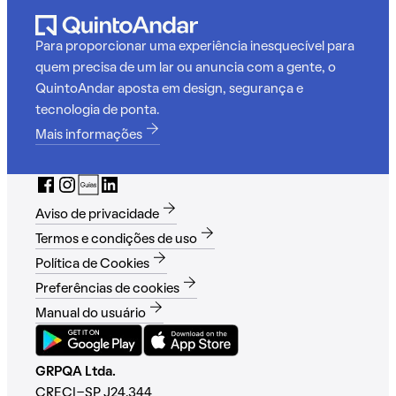
Para proporcionar uma experiência inesquecível para
quem precisa de um lar ou anuncia com a gente, o
QuintoAndar aposta em design, segurança e
tecnologia de ponta.
Mais informações
Aviso de privacidade
Termos e condições de uso
Política de Cookies
Preferências de cookies
Manual do usuário
GRPQA Ltda.
CRECI-SP J24.344