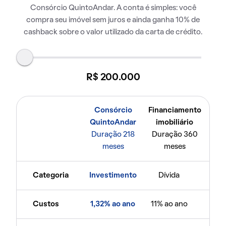
Consórcio QuintoAndar. A conta é simples: você
compra seu imóvel sem juros e ainda ganha 10% de
cashback sobre o valor utilizado da carta de crédito.
R$ 200.000
Consórcio
Financiamento
QuintoAndar
imobiliário
Duração 218
Duração 360
meses
meses
Categoria
Investimento
Dívida
Custos
1,32% ao ano
11% ao ano