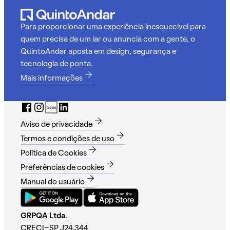
Para proporcionar uma experiência inesquecível para
quem precisa de um lar ou anuncia com a gente, o
QuintoAndar aposta em design, segurança e
tecnologia de ponta.
Mais informações
Aviso de privacidade
Termos e condições de uso
Política de Cookies
Preferências de cookies
Manual do usuário
GRPQA Ltda.
CRECI-SP J24.344