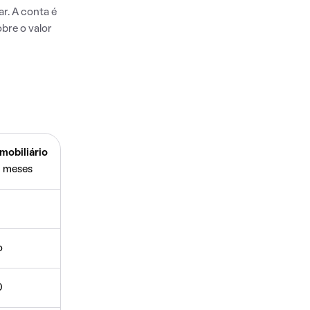
r. A conta é
bre o valor
mobiliário
 meses
o
0