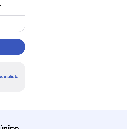
1
ecialista
único