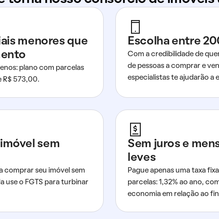
ciais menores que
Escolha entre 20
mento
Com a credibilidade de que
de pessoas a comprar e ven
nos: plano com parcelas
especialistas te ajudarão a e
de R$ 573,00.
imóvel sem
Sem juros e men
leves
a comprar seu imóvel sem
Pague apenas uma taxa fixa
da use o FGTS para turbinar
parcelas: 1,32% ao ano, co
economia em relação ao fi