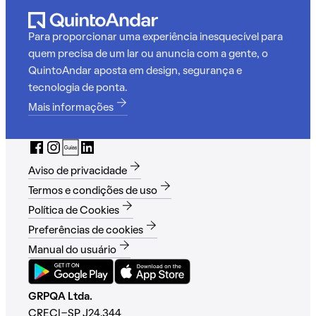
Para proporcionar uma experiência inesquecível para
quem precisa de um lar ou anuncia com a gente, o
QuintoAndar aposta em design, segurança e
tecnologia de ponta.
Mais informações
Aviso de privacidade
Termos e condições de uso
Política de Cookies
Preferências de cookies
Manual do usuário
GRPQA Ltda.
CRECI-SP J24.344