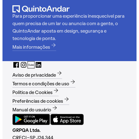
Para proporcionar uma experiência inesquecível para
quem precisa de um lar ou anuncia com a gente, o
QuintoAndar aposta em design, segurança e
tecnologia de ponta.
Mais informações
Aviso de privacidade
Termos e condições de uso
Política de Cookies
Preferências de cookies
Manual do usuário
GRPQA Ltda.
CRECI-SP J24.344