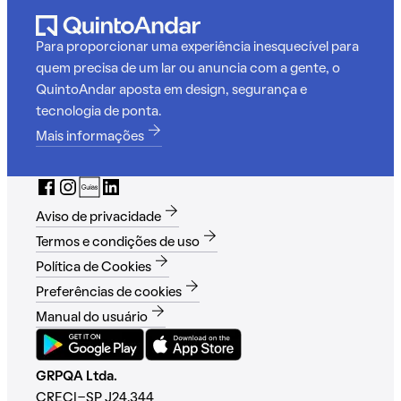
Para proporcionar uma experiência inesquecível para
quem precisa de um lar ou anuncia com a gente, o
QuintoAndar aposta em design, segurança e
tecnologia de ponta.
Mais informações
Aviso de privacidade
Termos e condições de uso
Política de Cookies
Preferências de cookies
Manual do usuário
GRPQA Ltda.
CRECI-SP J24.344