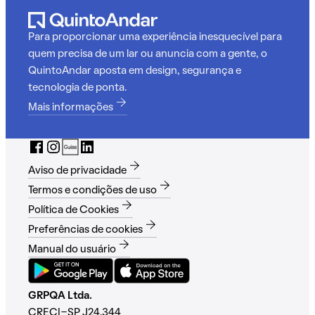
Para proporcionar uma experiência inesquecível para
quem precisa de um lar ou anuncia com a gente, o
QuintoAndar aposta em design, segurança e
tecnologia de ponta.
Mais informações
Aviso de privacidade
Termos e condições de uso
Política de Cookies
Preferências de cookies
Manual do usuário
GRPQA Ltda.
CRECI-SP J24.344