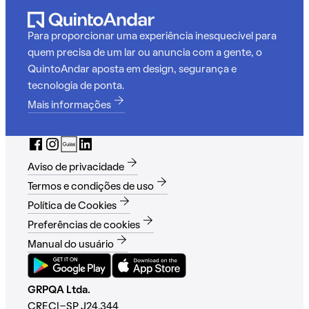
Para proporcionar uma experiência inesquecível para
quem precisa de um lar ou anuncia com a gente, o
QuintoAndar aposta em design, segurança e
tecnologia de ponta.
Mais informações
Aviso de privacidade
Termos e condições de uso
Política de Cookies
Preferências de cookies
Manual do usuário
GRPQA Ltda.
CRECI-SP J24.344